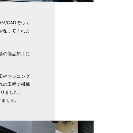
AM/CADでつく
再現してくれま
械の部品加工に
工やマシニング
れの工程で機械
ありました。
ありません。