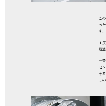
この
っ
す。
１度
最適
一昔
セン
を変
この