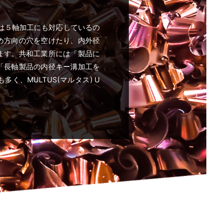
000は５軸加工にも対応しているの
め方向の穴を空けたり、内外径
ます。共和工業所には「製品に
「長軸製品の内径キー溝加工を
く、MULTUS(マルタス) U