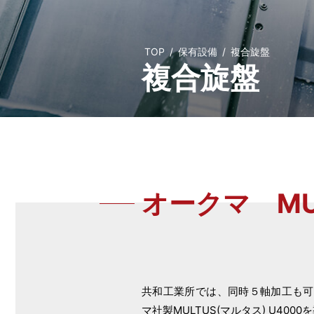
TOP
/
保有設備
/
複合旋盤
複合旋盤
オークマ
M
共和工業所では、同時５軸加工も可
マ社製MULTUS(マルタス) U400